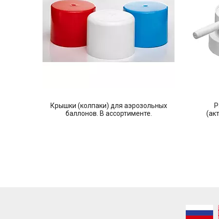
м
Крышки (колпаки) для аэрозольных
Р
баллонов. В ассортименте.
(ак